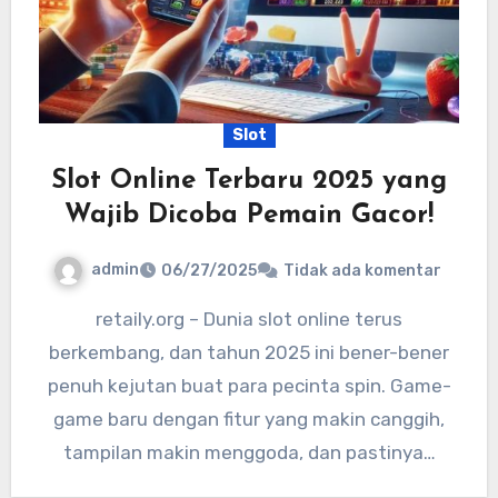
Slot
Slot Online Terbaru 2025 yang
Wajib Dicoba Pemain Gacor!
admin
06/27/2025
Tidak ada komentar
retaily.org – Dunia slot online terus
berkembang, dan tahun 2025 ini bener-bener
penuh kejutan buat para pecinta spin. Game-
game baru dengan fitur yang makin canggih,
tampilan makin menggoda, dan pastinya…