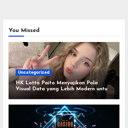
You Missed
Uncategorized
HK Lotto Paito Menyajikan Pola
Visual Data yang Lebih Modern untuk
Mendukung Pengamatan Informasi