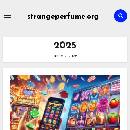
Skip
to
strangeperfume.org
content
2025
Home
2025