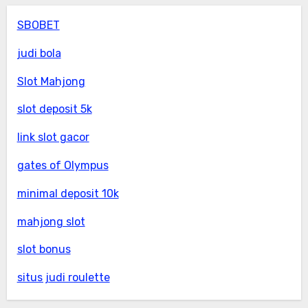
SBOBET
judi bola
Slot Mahjong
slot deposit 5k
link slot gacor
gates of Olympus
minimal deposit 10k
mahjong slot
slot bonus
situs judi roulette