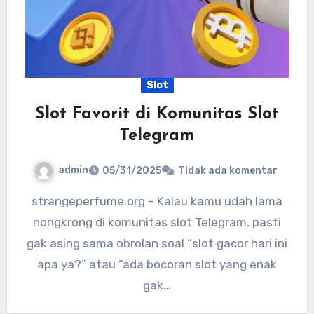
Slot
Slot Favorit di Komunitas Slot
Telegram
admin
05/31/2025
Tidak ada komentar
strangeperfume.org – Kalau kamu udah lama
nongkrong di komunitas slot Telegram, pasti
gak asing sama obrolan soal “slot gacor hari ini
apa ya?” atau “ada bocoran slot yang enak
gak…