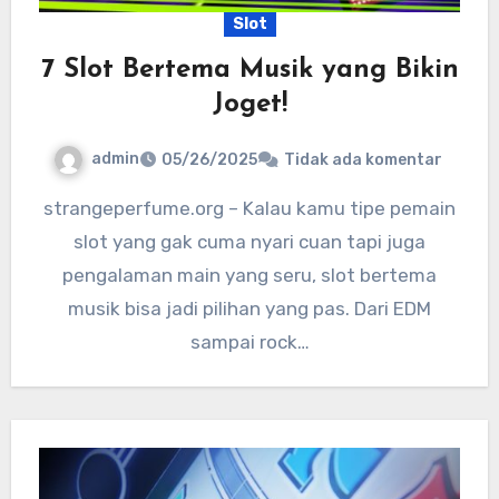
Slot
7 Slot Bertema Musik yang Bikin
Joget!
admin
05/26/2025
Tidak ada komentar
strangeperfume.org – Kalau kamu tipe pemain
slot yang gak cuma nyari cuan tapi juga
pengalaman main yang seru, slot bertema
musik bisa jadi pilihan yang pas. Dari EDM
sampai rock…