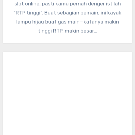
slot online, pasti kamu pernah denger istilah
“RTP tinggi”. Buat sebagian pemain, ini kayak
lampu hijau buat gas main—katanya makin
tinggi RTP, makin besar…