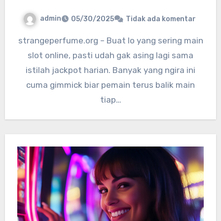
admin
05/30/2025
Tidak ada komentar
strangeperfume.org – Buat lo yang sering main
slot online, pasti udah gak asing lagi sama
istilah jackpot harian. Banyak yang ngira ini
cuma gimmick biar pemain terus balik main
tiap…