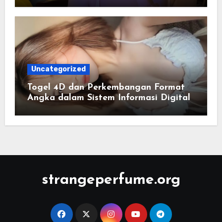
Uncategorized
Togel 4D dan Perkembangan Format
Angka dalam Sistem Informasi Digital
strangeperfume.org