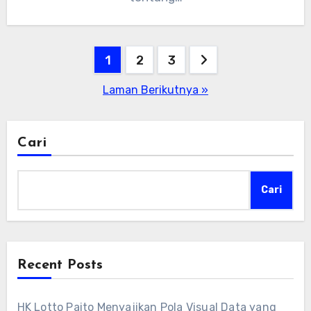
Paginasi
1
2
3
pos
Laman Berikutnya »
Cari
Cari
Recent Posts
HK Lotto Paito Menyajikan Pola Visual Data yang