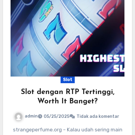
Slot
Slot dengan RTP Tertinggi,
Worth It Banget?
admin
05/25/2025
Tidak ada komentar
strangeperfume.org – Kalau udah sering main