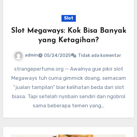
Slot
Slot Megaways: Kok Bisa Banyak
yang Ketagihan?
admin
05/24/2025
Tidak ada komentar
strangeperfume.org — Awalnya gue pikir slot
Megaways tuh cuma gimmick doang, semacam
“jualan tampilan” biar kelihatan beda dari slot
biasa. Tapi setelah nyobain sendiri dan ngobrol
sama beberapa temen yang…