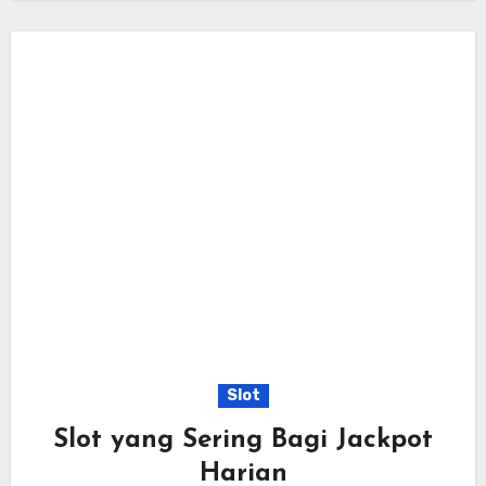
Slot
Slot yang Sering Bagi Jackpot
Harian