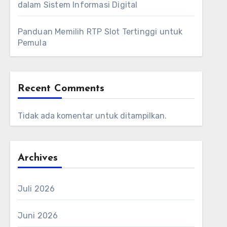
dalam Sistem Informasi Digital
Panduan Memilih RTP Slot Tertinggi untuk
Pemula
Recent Comments
Tidak ada komentar untuk ditampilkan.
Archives
Juli 2026
Juni 2026