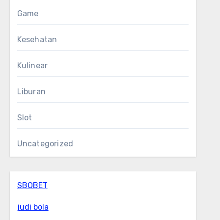
Game
Kesehatan
Kulinear
Liburan
Slot
Uncategorized
SBOBET
judi bola