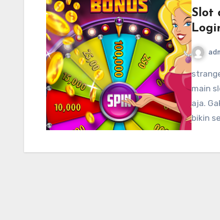
Slot
Logi
ad
strangeperfume.org – Kadang yang bikin kita males
main s
aja. G
bikin 