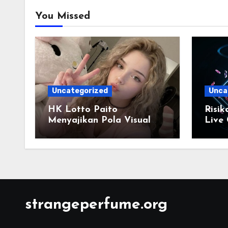
You Missed
Uncategorized
Unca
HK Lotto Paito
Risik
Menyajikan Pola Visual
Live 
Data yang Lebih Modern
Semb
untuk Mendukung
Pengamatan Informasi
strangeperfume.org