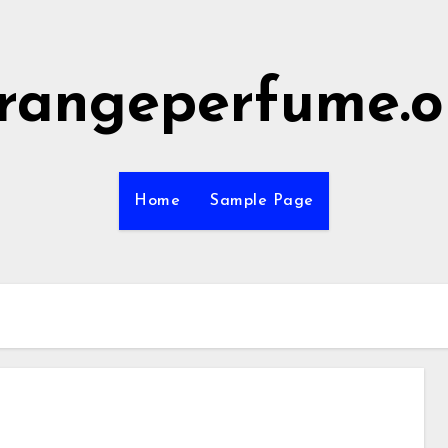
trangeperfume.o
Home
Sample Page