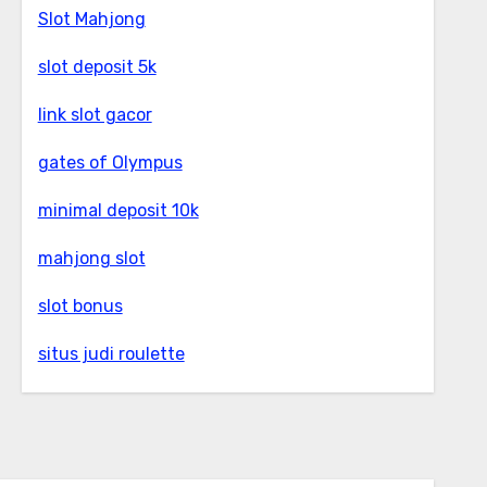
Slot Mahjong
slot deposit 5k
link slot gacor
gates of Olympus
minimal deposit 10k
mahjong slot
slot bonus
situs judi roulette