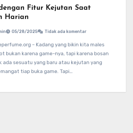
 dengan Fitur Kejutan Saat
n Harian
min
05/28/2025
Tidak ada komentar
lot bukan karena game-nya, tapi karena bosan
ak ada sesuatu yang baru atau kejutan yang
semangat tiap buka game. Tapi…