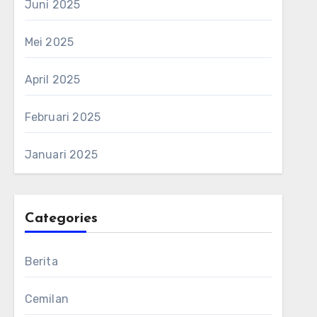
Juni 2025
Mei 2025
April 2025
Februari 2025
Januari 2025
Categories
Berita
Cemilan