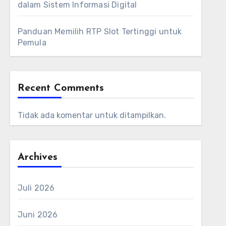
dalam Sistem Informasi Digital
Panduan Memilih RTP Slot Tertinggi untuk
Pemula
Recent Comments
Tidak ada komentar untuk ditampilkan.
Archives
Juli 2026
Juni 2026