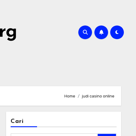
rg
Home
judi casino online
Cari