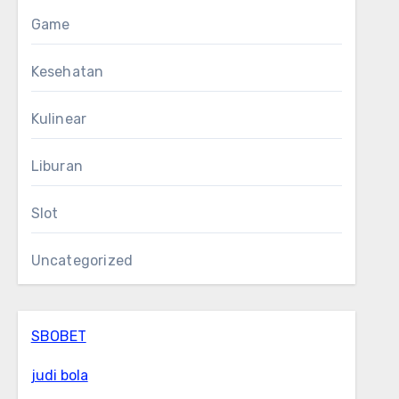
Game
Kesehatan
Kulinear
Liburan
Slot
Uncategorized
SBOBET
judi bola