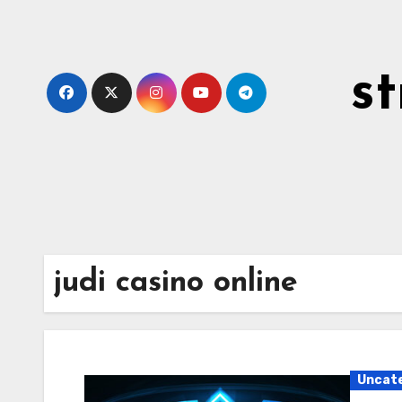
Skip
to
content
s
judi casino online
Uncat