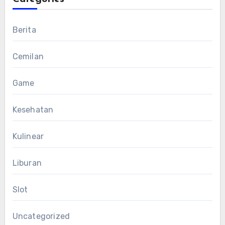
Berita
Cemilan
Game
Kesehatan
Kulinear
Liburan
Slot
Uncategorized