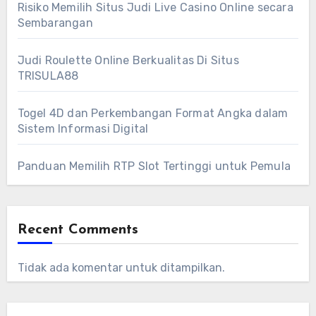
Risiko Memilih Situs Judi Live Casino Online secara
Sembarangan
Judi Roulette Online Berkualitas Di Situs
TRISULA88
Togel 4D dan Perkembangan Format Angka dalam
Sistem Informasi Digital
Panduan Memilih RTP Slot Tertinggi untuk Pemula
Recent Comments
Tidak ada komentar untuk ditampilkan.