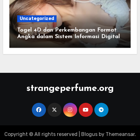
Uncategorized
Togel 4D dan Perkembangan Format
Angka dalam Sistem Informasi Digital
strangeperfume.org
Copyright © All rights reserved
|
Blogus
by
Themeansar
.