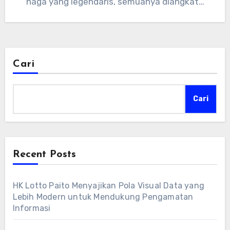
naga yang legendaris, semuanya diangkat…
Cari
Cari
Recent Posts
HK Lotto Paito Menyajikan Pola Visual Data yang
Lebih Modern untuk Mendukung Pengamatan
Informasi