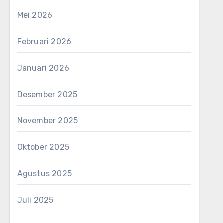
Mei 2026
Februari 2026
Januari 2026
Desember 2025
November 2025
Oktober 2025
Agustus 2025
Juli 2025