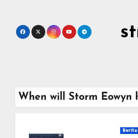
Skip
to
content
s
When will Storm Eowyn 
Berita