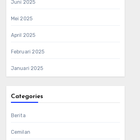
Juni 2025
Mei 2025
April 2025
Februari 2025
Januari 2025
Categories
Berita
Cemilan