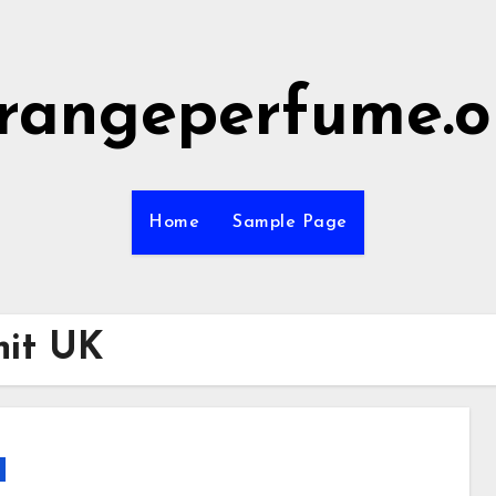
trangeperfume.o
Home
Sample Page
hit UK