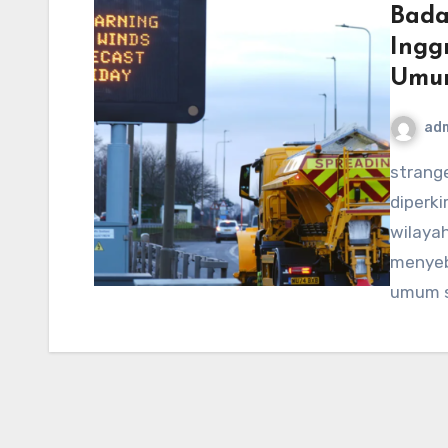
Bada
Ingg
Umu
ad
strangeperfume – Badai ‘bom’ Éowyn yang kuat
diperki
wilayah
menyeb
umum s