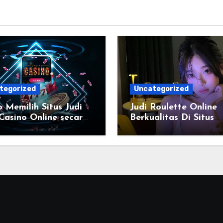
tegorized
Uncategorized
o Memilih Situs Judi
Judi Roulette Online
Casino Online secara
Berkualitas Di Situs
arangan
TRISULA88