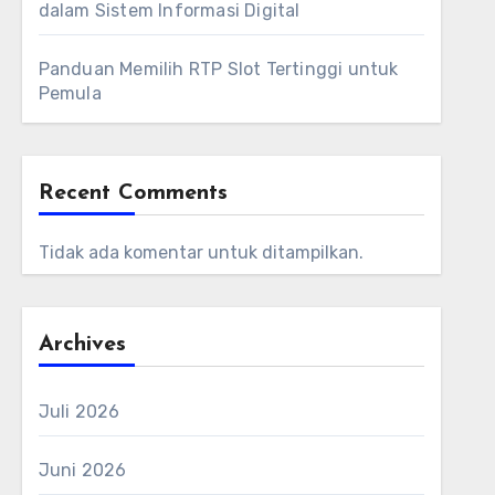
dalam Sistem Informasi Digital
Panduan Memilih RTP Slot Tertinggi untuk
Pemula
Recent Comments
Tidak ada komentar untuk ditampilkan.
Archives
Juli 2026
Juni 2026