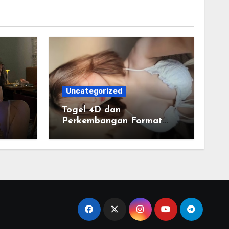
Uncategorized
Togel 4D dan
Perkembangan Format
Angka dalam Sistem
Informasi Digital