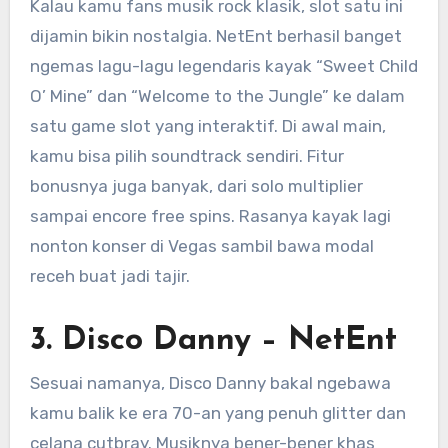
Kalau kamu fans musik rock klasik, slot satu ini
dijamin bikin nostalgia. NetEnt berhasil banget
ngemas lagu-lagu legendaris kayak “Sweet Child
O’ Mine” dan “Welcome to the Jungle” ke dalam
satu game slot yang interaktif. Di awal main,
kamu bisa pilih soundtrack sendiri. Fitur
bonusnya juga banyak, dari solo multiplier
sampai encore free spins. Rasanya kayak lagi
nonton konser di Vegas sambil bawa modal
receh buat jadi tajir.
3.
Disco Danny – NetEnt
Sesuai namanya, Disco Danny bakal ngebawa
kamu balik ke era 70-an yang penuh glitter dan
celana cutbray. Musiknya bener-bener khas