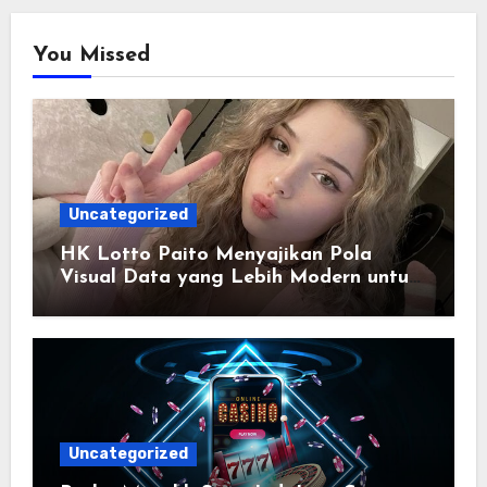
You Missed
Uncategorized
HK Lotto Paito Menyajikan Pola
Visual Data yang Lebih Modern untuk
Mendukung Pengamatan Informasi
Uncategorized