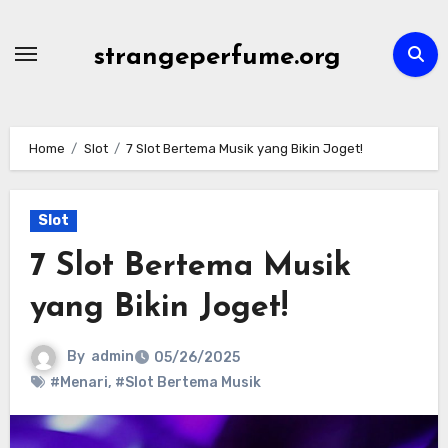
Skip
to
strangeperfume.org
content
Home
Slot
7 Slot Bertema Musik yang Bikin Joget!
Slot
7 Slot Bertema Musik
yang Bikin Joget!
By
admin
05/26/2025
#Menari
,
#Slot Bertema Musik