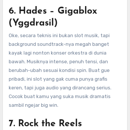
6.
Hades – Gigablox
(Yggdrasil)
Oke, secara teknis ini bukan slot musik, tapi
background soundtrack-nya megah banget
kayak lagi nonton konser orkestra di dunia
bawah. Musiknya intense, penuh tensi, dan
berubah-ubah sesuai kondisi spin. Buat gue
pribadi, ini slot yang gak cuma punya grafis
keren, tapi juga audio yang dirancang serius.
Cocok buat kamu yang suka musik dramatis
sambil ngejar big win.
7.
Rock the Reels