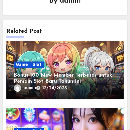
By
admin
Related Post
Game
Slot
Bonus 100 New Member Terbesar untuk
Pemain Slot Baru Tahun Ini
admin
12/04/2025