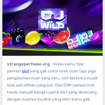
strangeperfume.org
– Kalau kamu tipe
pemain
slot
yang gak cuma nyari cuan tapi juga
pengalaman main yang seru, slot bertema musik
bisa jadi pilihan yang pas. Dari EDM sampai rock
klasik, banyak banget game slot yang dirancang
dengan nuansa musikal yang bikin kamu gak