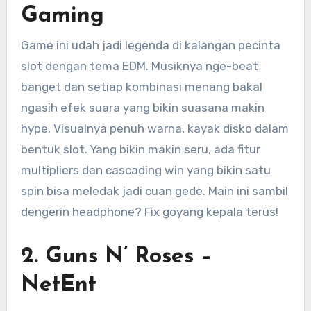
Gaming
Game ini udah jadi legenda di kalangan pecinta
slot dengan tema EDM. Musiknya nge-beat
banget dan setiap kombinasi menang bakal
ngasih efek suara yang bikin suasana makin
hype. Visualnya penuh warna, kayak disko dalam
bentuk slot. Yang bikin makin seru, ada fitur
multipliers dan cascading win yang bikin satu
spin bisa meledak jadi cuan gede. Main ini sambil
dengerin headphone? Fix goyang kepala terus!
2.
Guns N’ Roses –
NetEnt