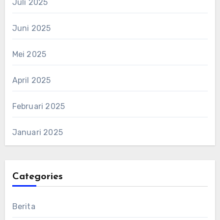
Juli 2025
Juni 2025
Mei 2025
April 2025
Februari 2025
Januari 2025
Categories
Berita