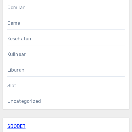
Cemilan
Game
Kesehatan
Kulinear
Liburan
Slot
Uncategorized
SBOBET