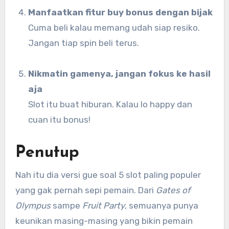
Manfaatkan fitur buy bonus dengan bijak
Cuma beli kalau memang udah siap resiko.
Jangan tiap spin beli terus.
Nikmatin gamenya, jangan fokus ke hasil
aja
Slot itu buat hiburan. Kalau lo happy dan
cuan itu bonus!
Penutup
Nah itu dia versi gue soal 5 slot paling populer
yang gak pernah sepi pemain. Dari
Gates of
Olympus
sampe
Fruit Party
, semuanya punya
keunikan masing-masing yang bikin pemain