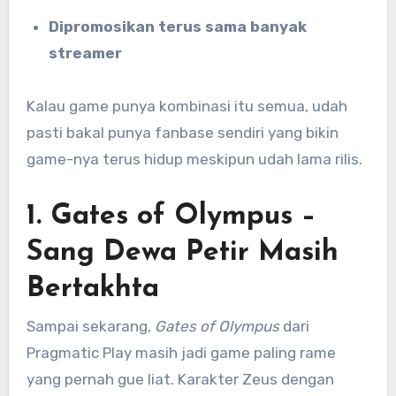
Dipromosikan terus sama banyak
streamer
Kalau game punya kombinasi itu semua, udah
pasti bakal punya fanbase sendiri yang bikin
game-nya terus hidup meskipun udah lama rilis.
1. Gates of Olympus –
Sang Dewa Petir Masih
Bertakhta
Sampai sekarang,
Gates of Olympus
dari
Pragmatic Play masih jadi game paling rame
yang pernah gue liat. Karakter Zeus dengan