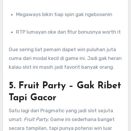
Megaways bikin tiap spin gak ngebosenin
RTP lumayan oke dan fitur bonusnya worth it
Gue sering liat pemain dapet win puluhan juta
cuma dari modal kecil di game ini. Jadi gak heran
kalau slot ini masih jadi favorit banyak orang.
5. Fruit Party – Gak Ribet
Tapi Gacor
Satu lagi dari Pragmatic yang jadi slot sejuta
umat:
Fruit Party
. Game ini sederhana banget
secara tampilan, tapi punya potensi win luar