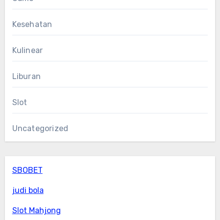
Kesehatan
Kulinear
Liburan
Slot
Uncategorized
SBOBET
judi bola
Slot Mahjong