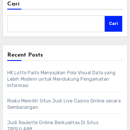
Cari
Cari
Recent Posts
HK Lotto Paito Menyajikan Pola Visual Data yang
Lebih Modern untuk Mendukung Pengamatan
Informasi
Risiko Memilih Situs Judi Live Casino Online secara
Sembarangan
Judi Roulette Online Berkualitas Di Situs
TRISULA88