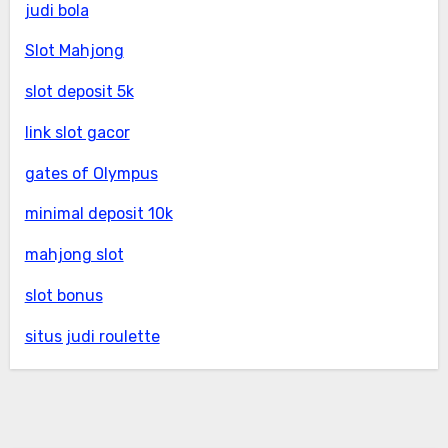
judi bola
Slot Mahjong
slot deposit 5k
link slot gacor
gates of Olympus
minimal deposit 10k
mahjong slot
slot bonus
situs judi roulette