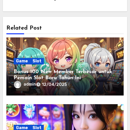
Related Post
Game
Slot
Bonus 100 New Member Terbesar untuk
Pemain Slot Baru Tahun Ini
admin
12/04/2025
Game
Slot