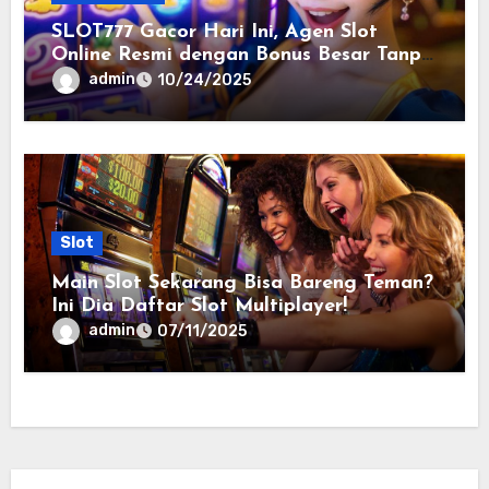
SLOT777 Gacor Hari Ini, Agen Slot
Online Resmi dengan Bonus Besar Tanpa
Batas
admin
10/24/2025
Slot
Main Slot Sekarang Bisa Bareng Teman?
Ini Dia Daftar Slot Multiplayer!
admin
07/11/2025