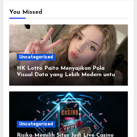
You Missed
Uncategorized
HK Lotto Paito Menyajikan Pola
Visual Data yang Lebih Modern untuk
Mendukung Pengamatan Informasi
Uncategorized
Risiko Memilih Situs Judi Live Casino