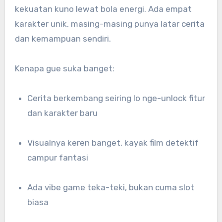
kekuatan kuno lewat bola energi. Ada empat
karakter unik, masing-masing punya latar cerita
dan kemampuan sendiri.
Kenapa gue suka banget:
Cerita berkembang seiring lo nge-unlock fitur
dan karakter baru
Visualnya keren banget, kayak film detektif
campur fantasi
Ada vibe game teka-teki, bukan cuma slot
biasa